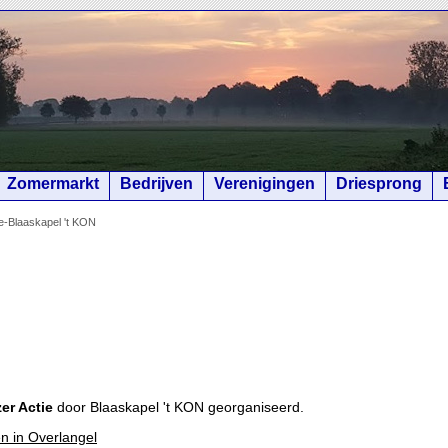
Zomermarkt
Bedrijven
Verenigingen
Driesprong
e-Blaaskapel 't KON
er Actie
door Blaaskapel 't KON georganiseerd.
en in Overlangel