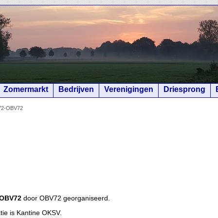
Zomermarkt
Bedrijven
Verenigingen
Driesprong
BV72-OBV72
 OBV72
door OBV72 georganiseerd.
tie is Kantine OKSV.