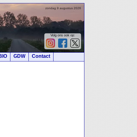
zondag 9 augustus 2026
Volg ons ook op:
BIO
GDW
Contact