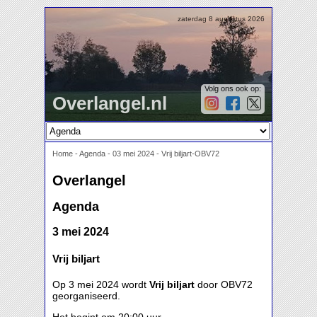
zaterdag 8 augustus 2026
Volg ons ook op:
Overlangel.nl
Home
-
Agenda
-
03 mei 2024 - Vrij biljart-OBV72
Overlangel
Agenda
3 mei 2024
Vrij biljart
Op 3 mei 2024 wordt
Vrij biljart
door OBV72
georganiseerd.